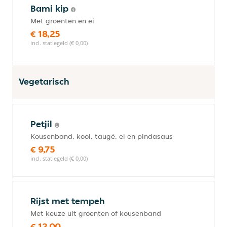
Bami kip
Met groenten en ei
€ 18,25
incl. statiegeld (€ 0,00)
Vegetarisch
Petjil
Kousenband, kool, taugé, ei en pindasaus
€ 9,75
incl. statiegeld (€ 0,00)
Rijst met tempeh
Met keuze uit groenten of kousenband
€ 12,00