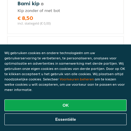
Bami kip
Kip zonder of met bot
€ 8,50
incl. statiegeld (€ 0,00)
Nasi kip
Wij gebruiken cookies en andere technologieën om uw
Kip zonder of met bot
gebruikerservaring te verbeteren, te personaliseren, analyses voor
€ 8,50
optimalisatie en advertenties in samenwerking met derde partijen. Wij
incl. statiegeld (€ 0,00)
gebruiken onze eigen cookies en cookies van derde partijen. Door op OK
te klikken accepteert u het gebruik van alle cookies. Wij plaatsen altijd
noodzakelijke cookies. Selecteer
Voorkeuren beheren
om te kiezen
welke cookies u wilt accepteren, om uw voorkeur aan te passen en voor
meer informatie.
Kipsaté met frietjes
2 stuks kipsaté
OK
€ 9,50
incl. statiegeld (€ 0,00)
Online Eten Bestellen
Essentiële