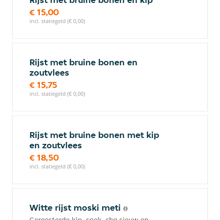
€ 15,00
incl. statiegeld (€ 0,00)
Rijst met bruine bonen en
zoutvlees
€ 15,75
incl. statiegeld (€ 0,00)
Rijst met bruine bonen met kip
en zoutvlees
€ 18,50
incl. statiegeld (€ 0,00)
Witte rijst moski meti
Geroosterde kip, spek, cha sieuw en