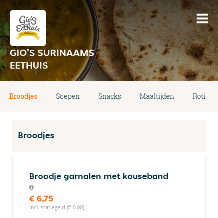
GIO'S SURINAAMS
EETHUIS
Broodjes
Soepen
Snacks
Maaltijden
Roti
Broodjes
Broodje garnalen met kouseband
€ 6,75
incl. statiegeld (€ 0,00)